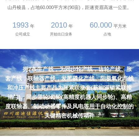
山丹棱县，占地60.000平方米(90亩)，距遂资眉高速一公里。
1993
2010
60.000
年
年
平方米
公司成立
开始出口业务
占地
拥7条生产线，为同步轮产线，齿轮产线、胀
套产线，联轴器产线，发黑磷化产线、阳极氧化产线
和冲压产线主要产品为胀紧联接套(新能源锁紧联接
法兰)、同步带轮/齿轮(高精度机器人同步轮)、高精
度联轴器、制动动器零件及风电等用干自动化控制的
关键精密机械传动件